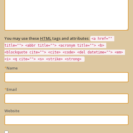
You may use these
HTML
tags and attributes:
<a href="" 
title=""> <abbr title=""> <acronym title=""> <b> 
<blockquote cite=""> <cite> <code> <del datetime=""> <em> 
<i> <q cite=""> <s> <strike> <strong> 
*
Name
*
Email
Website