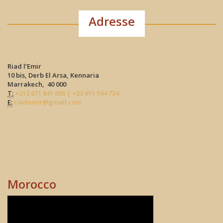
Adresse
Riad l’Emir
10 bis, Derb El Arsa, Kennaria
Marrakech, 40 000
T:
+212 671 841 685 | +33 611 564 734
E:
riademir@gmail.com
Morocco