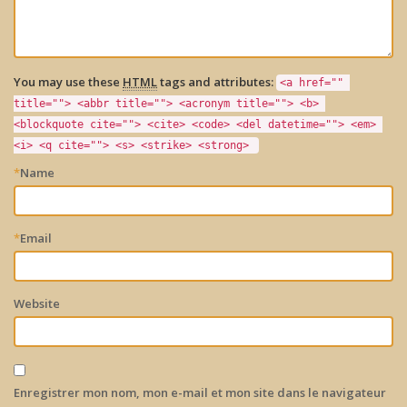
You may use these
HTML
tags and attributes:
<a href="" 
title=""> <abbr title=""> <acronym title=""> <b> 
<blockquote cite=""> <cite> <code> <del datetime=""> <em> 
<i> <q cite=""> <s> <strike> <strong> 
*
Name
*
Email
Website
Enregistrer mon nom, mon e-mail et mon site dans le navigateur